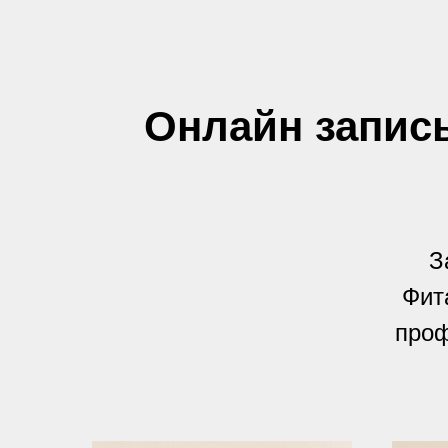
Онлайн запис
З
Фит
проф