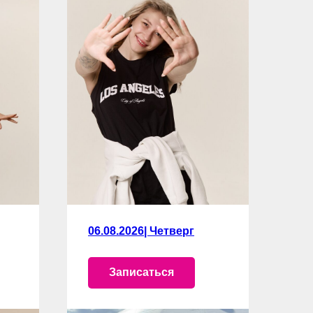
Уникальное про
странство
только для
06.08.2026| Четверг
женщин!
Записаться