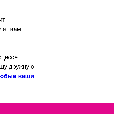
ит
лет вам
оцессе
ашу дружную
любые ваши