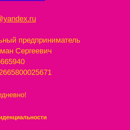
t@yandex.ru
ьный предприниматель
ман Сергеевич
4665940
2665800025671
едневно!
иденциальности