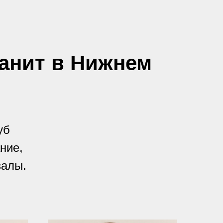
анит в Нижнем
уб
ние,
залы.